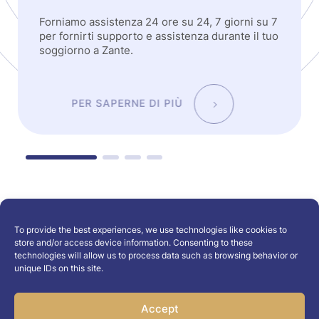
Forniamo assistenza 24 ore su 24, 7 giorni su 7
per fornirti supporto e assistenza durante il tuo
soggiorno a Zante.
PER SAPERNE DI PIÙ
To provide the best experiences, we use technologies like cookies to
store and/or access device information. Consenting to these
technologies will allow us to process data such as browsing behavior or
LEVANTINO RENTALS
unique IDs on this site.
Le migliori località di
Accept