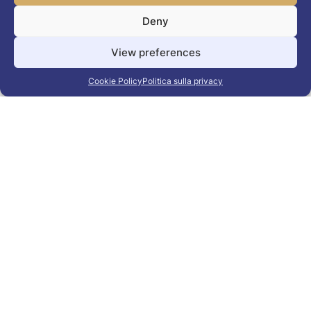
noleggio a Zante
Deny
View preferences
Cookie Policy
Politica sulla privacy
Località di noleggio auto
Noleggia un’auto a Tsilivi
Noleggia un’auto a Tragaki
Noleggio un’auto a Laganas