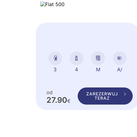
3
4
od
ZAREZERWUJ
27.90
TERAZ
€