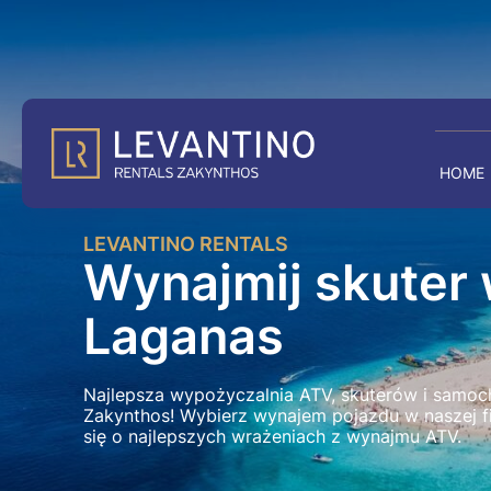
HOME
LEVANTINO RENTALS
Wynajmij skuter
Laganas
Najlepsza wypożyczalnia ATV, skuterów i samo
Zakynthos! Wybierz wynajem pojazdu w naszej f
się o najlepszych wrażeniach z wynajmu ATV.