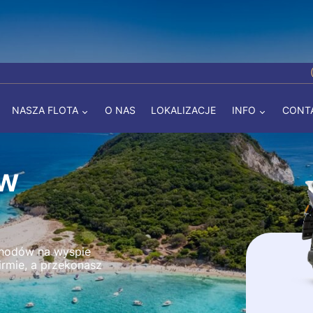
NASZA FLOTA
O NAS
LOKALIZACJE
INFO
CONT
 w
chodów na wyspie
irmie, a przekonasz