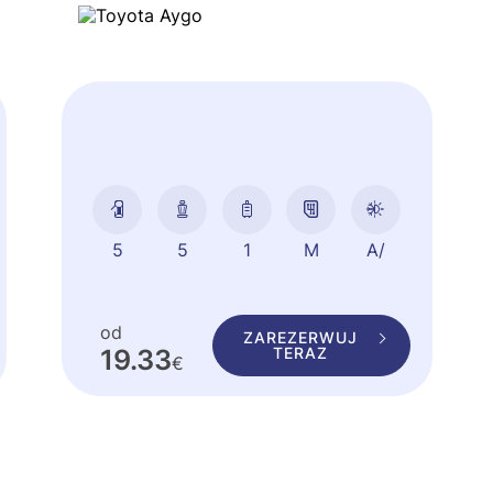
5
5
1
od
ZAREZERWUJ
19.33
TERAZ
€