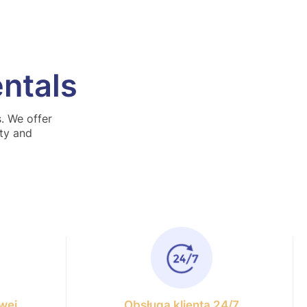
ntals
. We offer
ety and
wej
Obsługa klienta 24/7