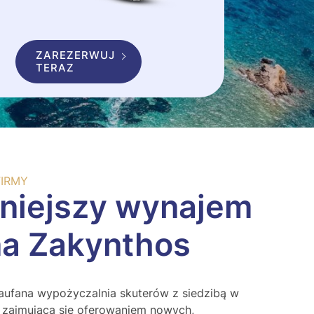
ZAREZERWUJ
TERAZ
FIRMY
rniejszy wynajem
na Zakynthos
aufana wypożyczalnia skuterów z siedzibą w
, zajmująca się oferowaniem nowych,