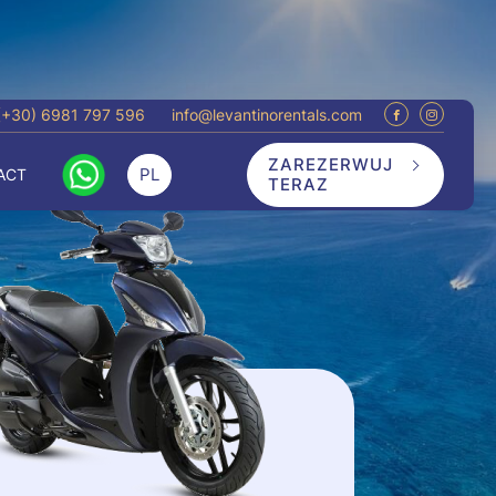
(+30) 6981 797 596
info@levantinorentals.com
ZAREZERWUJ
PL
ACT
TERAZ