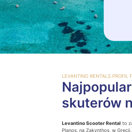
LEVANTINO RENTALS PROFIL 
Najpopula
skuterów 
Levantino Scooter Rental
to z
Planos, na Zakynthos, w Grecji