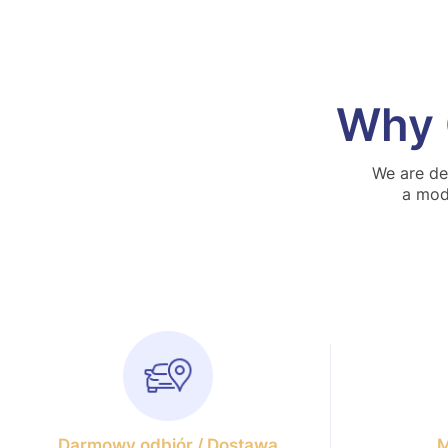
Why 
We are de
a mode
Darmowy odbiór / Dostawa
M